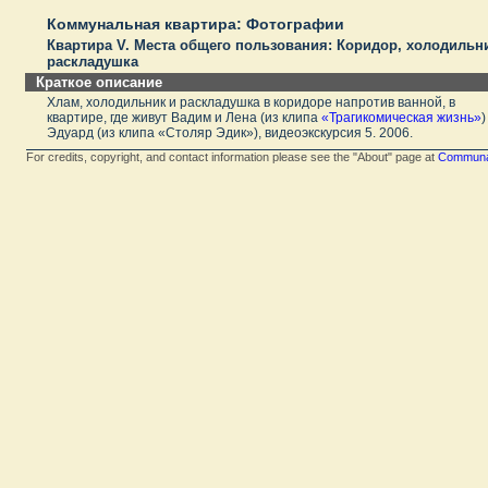
Коммунальная квартира: Фотографии
Квартира V. Места общего пользования: Коридор, холодильн
раскладушка
Краткое описание
Хлам, холодильник и раскладушка в коридоре напротив ванной, в
квартире, где живут Вадим и Лена (из клипа
«Трагикомическая жизнь»
)
Эдуард (из клипа «Столяр Эдик»), видеоэкскурсия 5. 2006.
For credits, copyright, and contact information please see the "About" page at
Communal