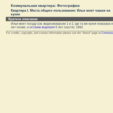
Коммунальная квартира: Фотографии
Квартира I. Места общего пользования: Илья моет чашки на
кухне
Краткое описание
Илья моет посуду (см. видеоэкскурсии 1 и 2, где та же кухня показана 
лет позже, и
останки водогрея
6 лет спустя). 1992.
For credits, copyright, and contact information please see the "About" page at
Communal