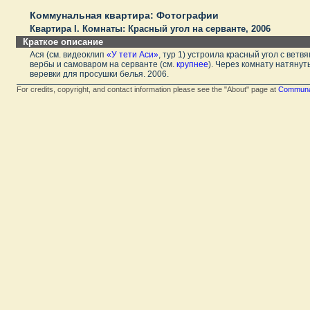
Коммунальная квартира: Фотографии
Квартира I. Комнаты: Красный угол на серванте, 2006
Краткое описание
Ася (см. видеоклип
«У тети Аси»
, тур 1) устроила красный угол с ветв
вербы и самоваром на серванте (см.
крупнее
). Через комнату натянут
веревки для просушки белья. 2006.
For credits, copyright, and contact information please see the "About" page at
Communal